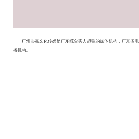
广州协嬴文化传媒是广东综合实力超强的媒体机构，广东省电视媒
播机构。
邮箱：413250386@qq.com