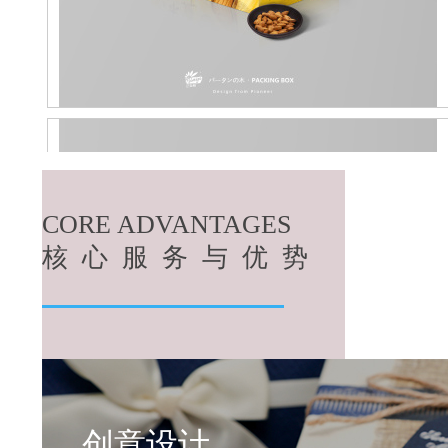
CORE ADVANTAGES
核 心 服 务 与 优 势
创意设计