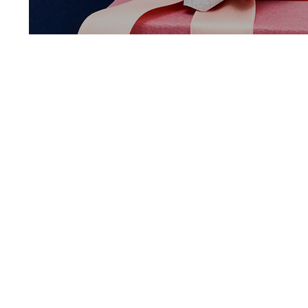
邮箱：413250386@qq.com
地址：广州市天河区珠江新城华穗路406号之二保
利中景大厦A座1710室